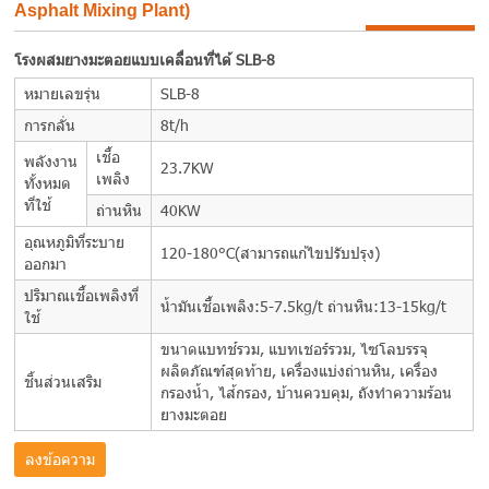
Asphalt Mixing Plant)
โรงผสมยางมะตอยแบบเคลื่อนที่ได้ SLB-8
หมายเลขรุ่น
SLB-8
การกลั่น
8t/h
เชื้อ
พลังงาน
23.7KW
เพลิง
ทั้งหมด
ที่ใช้
ถ่านหิน
40KW
อุณหภูมิที่ระบาย
120-180°C(สามารถแก้ไขปรับปรุง)
ออกมา
ปริมาณเชื้อเพลิงที่
น้ำมันเชื้อเพลิง:5-7.5kg/t ถ่านหิน:13-15kg/t
ใช้
ขนาดแบทช์รวม, แบทเชอร์รวม, ไซโลบรรจุ
ผลิตภัณฑ์สุดท้าย, เครื่องแบ่งถ่านหิน, เครื่อง
ชิ้นส่วนเสริม
กรองน้ำ, ไส้กรอง, บ้านควบคุม, ถังทำความร้อน
ยางมะตอย
ลงข้อความ