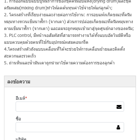
1. การออกแบบแบบบูรณราการของชุดดรัมอบแห้ง(drying drum)และชุด
ดรัมผสม(mixing drum)ทำให้ลดต้นทุนค่าใช้จ่ายให้แก่ลูกค้า;
2. โครงสร้างที่เรียบง่ายและง่ายต่อการใช้งาน: การอบแห้งเกิดขณะที่ดรัม
หมุนทางทวนเข็มนาฬิกา (จากเตา) ส่วนการปล่อยเกิดขณะที่ดรัมหมุนทาง
ตามเข็มนาฬิกา (จากเตา) และลมจะถูกหมุนเข้ามาสู่จุดศูนย์กลางของดรัม;
3. PLC control, มีหน้าจอสัมผัสที่สามารถทำงานได้ทั้งแบบอัตโนมัติหรือ
แบบควบคุมด้วยคนที่ใช้กับอุปกรณ์ผสมคอนกรีต
4.โครงสร้างตัวถังแบบเคลื่อนที่ได้จะช่วยให้การเคลื่อนย้ายและติดตั้ง
สะดวกและรวดเร็ว
5. ถ่านหินและน้ำมันเตาถูกนำมาใช้ตามความต้องการของลูกค้า
ลงข้อความ