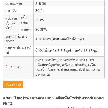
หมายเลขรุ่น
SLB-30
การกลั่น
30t/h
เชื้อ
พลังงาน
60KW
เพลิง
ทั้งหมด
ที่ใช้
ถ่านหิน
90.3KW
อุณหภูมิที่ระบาย
120-180°C(สามารถแก้ไขปรับปรุง)
ออกมา
ปริมาณเชื้อเพลิงที่
น้ำมันเชื้อเพลิง:5-7.5kg/t ถ่านหิน:13-15kg/t
ใช้
ขนาดแบทช์รวม, แบทเชอร์รวม, ไซโลบรรจุ
ผลิตภัณฑ์สุดท้าย, เครื่องแบ่งถ่านหิน, เครื่อง
ชิ้นส่วนเสริม
กรองน้ำ, ไส้กรอง, บ้านควบคุม, ถังทำความร้อน
ยางมะตอย
ลงข้อความ
คุณสมบัติของโรงผสมยางมะตอยแบบเคลื่อนที่ได้ (Mobile Asphalt Mixing
Plant)