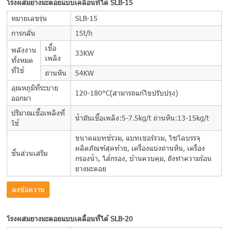
โรงผสมยางมะตอยแบบเคลื่อนที่ได้ SLB-15
หมายเลขรุ่น
SLB-15
การกลั่น
15t/h
เชื้อ
พลังงาน
33KW
เพลิง
ทั้งหมด
ที่ใช้
ถ่านหิน
54KW
อุณหภูมิที่ระบาย
120-180°C(สามารถแก้ไขปรับปรุง)
ออกมา
ปริมาณเชื้อเพลิงที่
น้ำมันเชื้อเพลิง:5-7.5kg/t ถ่านหิน:13-15kg/t
ใช้
ขนาดแบทช์รวม, แบทเชอร์รวม, ไซโลบรรจุ
ผลิตภัณฑ์สุดท้าย, เครื่องแบ่งถ่านหิน, เครื่อง
ชิ้นส่วนเสริม
กรองน้ำ, ไส้กรอง, บ้านควบคุม, ถังทำความร้อน
ยางมะตอย
ลงข้อความ
โรงผสมยางมะตอยแบบเคลื่อนที่ได้ SLB-20