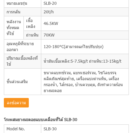
หมายเลขรุ่น
SLB-20
การกลั่น
20t/h
เชื้อ
พลังงาน
46.5KW
เพลิง
ทั้งหมด
ที่ใช้
ถ่านหิน
70KW
อุณหภูมิที่ระบาย
120-180°C(สามารถแก้ไขปรับปรุง)
ออกมา
ปริมาณเชื้อเพลิงที่
น้ำมันเชื้อเพลิง:5-7.5kg/t ถ่านหิน:13-15kg/t
ใช้
ขนาดแบทช์รวม, แบทเชอร์รวม, ไซโลบรรจุ
ผลิตภัณฑ์สุดท้าย, เครื่องแบ่งถ่านหิน, เครื่อง
ชิ้นส่วนเสริม
กรองน้ำ, ไส้กรอง, บ้านควบคุม, ถังทำความร้อน
ยางมะตอย
ลงข้อความ
โรงผสมยางมะตอยแบบเคลื่อนที่ได้ SLB-30
Model No.
SLB-30