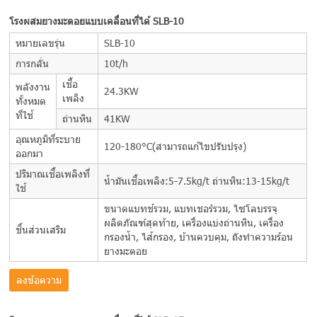
โรงผสมยางมะตอยแบบเคลื่อนที่ได้ SLB-10
หมายเลขรุ่น
SLB-10
การกลั่น
10t/h
เชื้อ
พลังงาน
24.3KW
เพลิง
ทั้งหมด
ที่ใช้
ถ่านหิน
41KW
อุณหภูมิที่ระบาย
120-180°C(สามารถแก้ไขปรับปรุง)
ออกมา
ปริมาณเชื้อเพลิงที่
น้ำมันเชื้อเพลิง:5-7.5kg/t ถ่านหิน:13-15kg/t
ใช้
ขนาดแบทช์รวม, แบทเชอร์รวม, ไซโลบรรจุ
ผลิตภัณฑ์สุดท้าย, เครื่องแบ่งถ่านหิน, เครื่อง
ชิ้นส่วนเสริม
กรองน้ำ, ไส้กรอง, บ้านควบคุม, ถังทำความร้อน
ยางมะตอย
ลงข้อความ